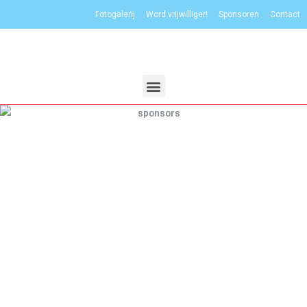
Fotogalerij
Word vrijwilliger!
Sponsoren
Contact
SPONSOREN