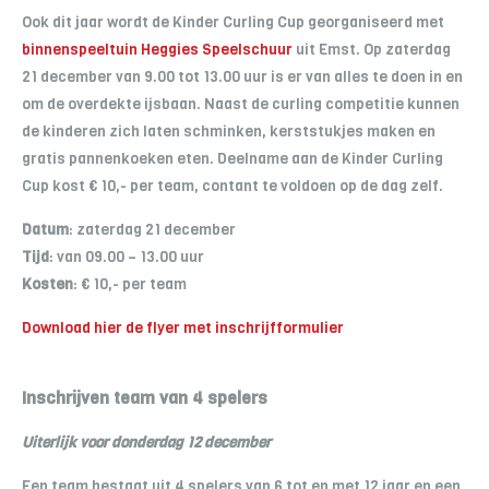
Ook dit jaar wordt de Kinder Curling Cup georganiseerd met
binnenspeeltuin Heggies Speelschuur
uit Emst. Op zaterdag
21 december van 9.00 tot 13.00 uur is er van alles te doen in en
om de overdekte ijsbaan. Naast de curling competitie kunnen
de kinderen zich laten schminken, kerststukjes maken en
gratis pannenkoeken eten. Deelname aan de Kinder Curling
Cup kost € 10,- per team, contant te voldoen op de dag zelf.
Datum
: zaterdag 21 december
Tijd
: van 09.00 – 13.00 uur
Kosten
: € 10,- per team
Download hier de flyer met inschrijfformulier
Inschrijven team van 4 spelers
Uiterlijk voor donderdag 12 december
Een team bestaat uit 4 spelers van 6 tot en met 12 jaar en een