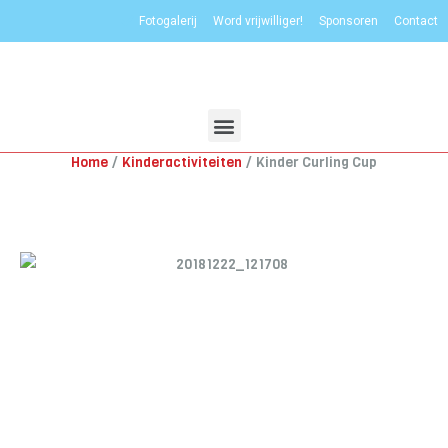
Fotogalerij
Word vrijwilliger!
Sponsoren
Contact
Home
Kinderactiviteiten
Kinder Curling Cup
KINDER CURLING CUP